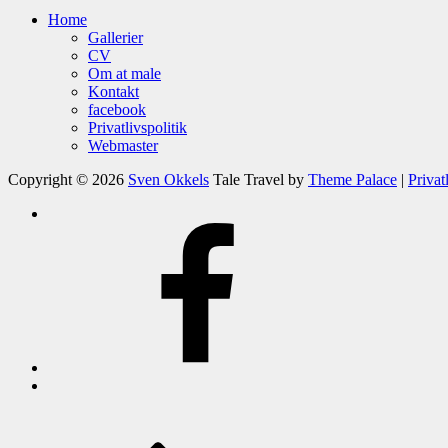
Home
Gallerier
CV
Om at male
Kontakt
facebook
Privatlivspolitik
Webmaster
Copyright © 2026
Sven Okkels
Tale Travel by
Theme Palace
|
Privat
Om
at
facebook
male
Kontakt