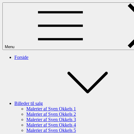
Skip
to
content
Menu
Forside
Billeder til salg
Malerier af Sven Okkels 1
Malerier af Sven Okkels 2
Malerier af Sven Okkels 3
Malerier af Sven Okkels 4
Malerier af Sven Okkels 5