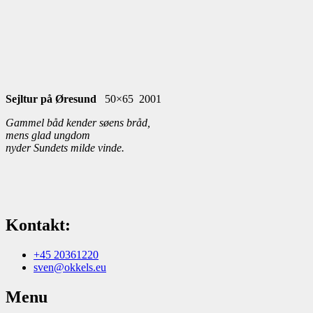
Sejltur på Øresund
50×65 2001
Gammel båd kender søens bråd,
mens glad ungdom
nyder Sundets milde vinde.
Kontakt:
+45 20361220
sven@okkels.eu
Menu