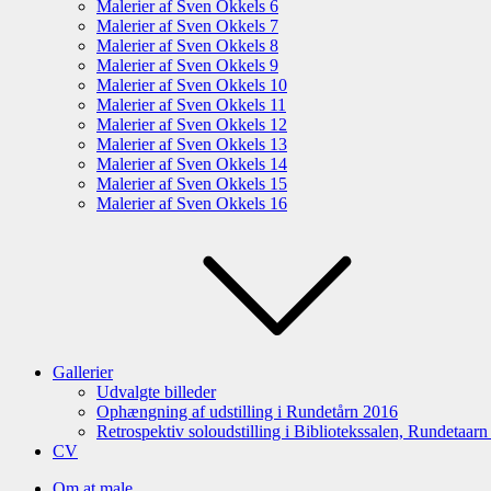
Malerier af Sven Okkels 6
Malerier af Sven Okkels 7
Malerier af Sven Okkels 8
Malerier af Sven Okkels 9
Malerier af Sven Okkels 10
Malerier af Sven Okkels 11
Malerier af Sven Okkels 12
Malerier af Sven Okkels 13
Malerier af Sven Okkels 14
Malerier af Sven Okkels 15
Malerier af Sven Okkels 16
Gallerier
Udvalgte billeder
Ophængning af udstilling i Rundetårn 2016
Retrospektiv soloudstilling i Bibliotekssalen, Rundetaar
CV
Om at male