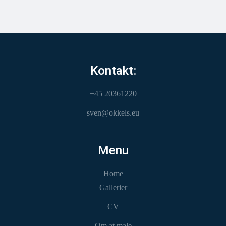
Kontakt:
+45 20361220
sven@okkels.eu
Menu
Home
Gallerier
CV
Om at male