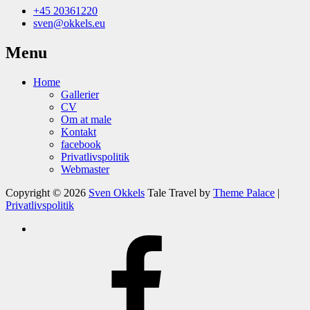
+45 20361220
sven@okkels.eu
Menu
Home
Gallerier
CV
Om at male
Kontakt
facebook
Privatlivspolitik
Webmaster
Copyright © 2026
Sven Okkels
Tale Travel by
Theme Palace
|
Privatlivspolitik
Om
at
facebook
male